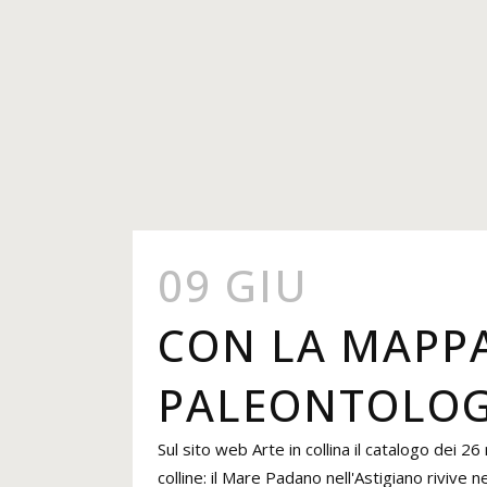
09 GIU
CON LA MAPPA
PALEONTOLOG
Sul sito web Arte in collina il catalogo dei 
colline: il Mare Padano nell'Astigiano rivive ne